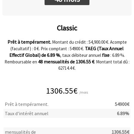
Classic
Prêt à tempérament.
Montant du crédit : 54,900.00 €. Acompte
TAEG (Taux Annuel
(facultatif) :
0
€. Prix comptant :
54900
€.
Effectif Global) de
6.89
%
fixe
, taux débiteur annuel
:
6.89
%.
48
mensualités de
1306.55
€
Remboursable en
. Montant total dû :
62714.4
€.
1306.55
€
/mois
Prêt à tempérament.
54900
€
Taux d'intérêt annuel
6.89
%
mensualités de
1306.55
€