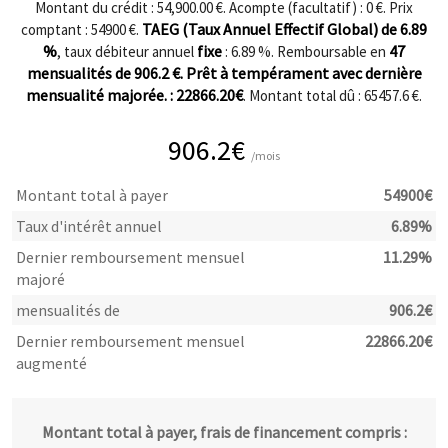
Montant du crédit : 54,900.00 €. Acompte (facultatif) :
0
€. Prix
TAEG (Taux Annuel Effectif Global) de
6.89
comptant :
54900
€.
%
fixe
47
, taux débiteur annuel
:
6.89
%. Remboursable en
mensualités de
906.2
€. Prêt à tempérament avec dernière
mensualité majorée. :
22866.20
€
. Montant total dû :
65457.6
€.
906.2
€
/mois
Montant total à payer
54900
€
Taux d'intérêt annuel
6.89
%
Dernier remboursement mensuel
11.29
%
majoré
mensualités de
906.2
€
Dernier remboursement mensuel
22866.20
€
augmenté
Montant total à payer, frais de financement compris :