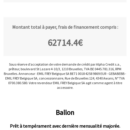
Montant total à payer, frais de financement compris :
62714.4
€
Sous réserve d’acceptation de votre demande de crédit par Alpha Credit s.a.,
prêteur, boulevard St Lazare 4-10/3, 1210 Bruxelles, TVA BE 0445.781.316, RPM
Bruxelles. Annonceur : EMIL FREY Belgique SA BE71 0018 4258 9869 EUR - GEBABEBB -
EMIL FREY Belgique SA, concessionnaire, Rue de Bruxelles 124, 4340 Awans, N° TVA
0700.380.580. Votre revendeur EMIL FREY Belgique SA agit comme agent à titre
accessoire.
Ballon
Prêt à tempérament avec dernière mensualité majorée.