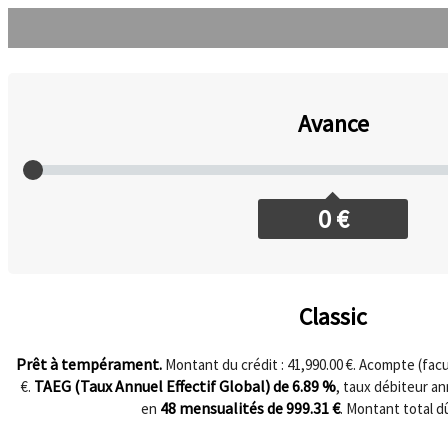
Avance
0
€
Classic
Prêt à tempérament.
Montant du crédit : 41,990.00 €. Acompte (facul
TAEG (Taux Annuel Effectif Global) de
6.89
%
€.
, taux débiteur a
48
mensualités de
999.31
€
en
. Montant total d