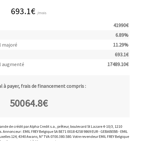
693.1
€
/mois
41990
€
6.89
%
l majoré
11.29
%
693.1
€
l augmenté
17489.10
€
 à payer, frais de financement compris :
50064.8
€
nde de crédit par Alpha Credit s.a., prêteur, boulevard St Lazare 4-10/3, 1210
es. Annonceur : EMIL FREY Belgique SA BE71 0018 4258 9869 EUR - GEBABEBB - EMIL
uxelles 124, 4340 Awans, N° TVA 0700.380.580. Votre revendeur EMIL FREY Belgique