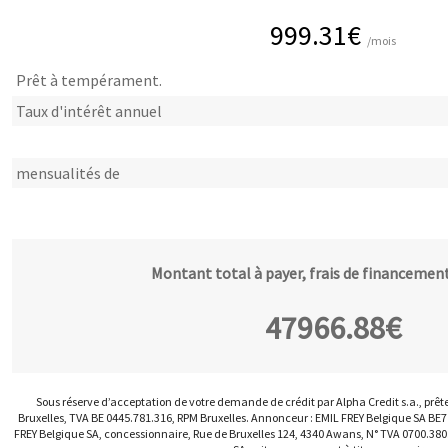
999.31
€
/mois
Prêt à tempérament.
Taux d'intérêt annuel
mensualités de
Montant total à payer, frais de financement
47966.88
€
Sous réserve d’acceptation de votre demande de crédit par Alpha Credit s.a., prêt
Bruxelles, TVA BE 0445.781.316, RPM Bruxelles. Annonceur : EMIL FREY Belgique SA BE
FREY Belgique SA, concessionnaire, Rue de Bruxelles 124, 4340 Awans, N° TVA 0700.380