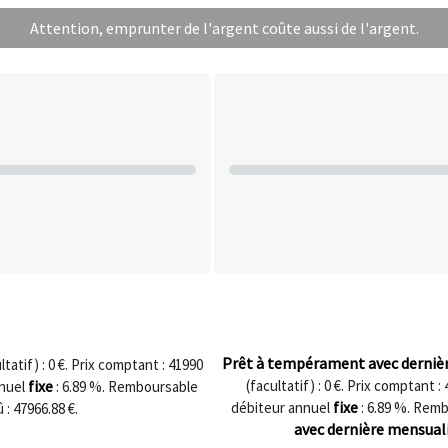
Attention, emprunter de l'argent coûte aussi de l'argent.
Prêt à tempérament avec derniè
tatif) :
0
€. Prix comptant :
41990
fixe
(facultatif) :
0
€. Prix comptant :
nnuel
:
6.89
%. Remboursable
fixe
débiteur annuel
:
6.89
%. Remb
û :
47966.88
€.
avec dernière mensuali