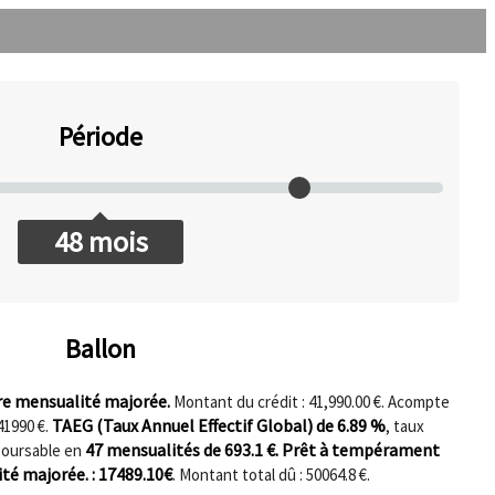
Période
48
mois
Ballon
re mensualité majorée.
Montant du crédit : 41,990.00 €. Acompte
TAEG (Taux Annuel Effectif Global) de
6.89
%
41990
€.
, taux
47
mensualités de
693.1
€. Prêt à tempérament
oursable en
té majorée. :
17489.10
€
. Montant total dû :
50064.8
€.