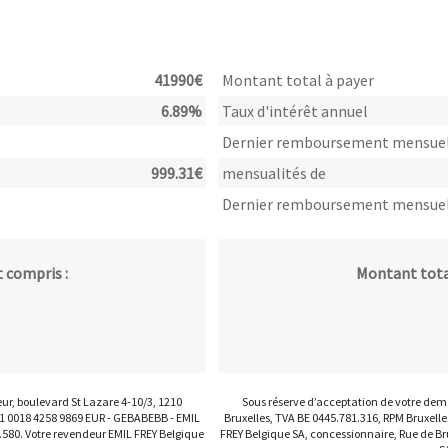
41990
€
Montant total à payer
6.89
%
Taux d'intérêt annuel
Dernier remboursement mensue
999.31
€
mensualités de
Dernier remboursement mensue
 compris :
Montant total
eur, boulevard St Lazare 4-10/3, 1210
Sous réserve d’acceptation de votre dema
71 0018 4258 9869 EUR - GEBABEBB - EMIL
Bruxelles, TVA BE 0445.781.316, RPM Bruxell
.580. Votre revendeur EMIL FREY Belgique
FREY Belgique SA, concessionnaire, Rue de Br