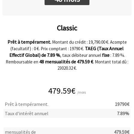
Classic
Prêt à tempérament.
Montant du crédit : 19,790.00 €. Acompte
TAEG (Taux Annuel
(facultatif) :
0
€. Prix comptant :
19790
€.
Effectif Global) de
7.89
%
fixe
, taux débiteur annuel
:
7.89
%.
48
mensualités de
479.59
€
Remboursable en
. Montant total dû :
23020.32
€.
479.59
€
/mois
Prêt à tempérament.
19790
€
Taux d'intérêt annuel
7.89
%
mensualités de
479.59
€