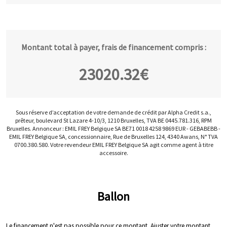
Montant total à payer, frais de financement compris :
23020.32
€
Sous réserve d’acceptation de votre demande de crédit par Alpha Credit s.a.,
prêteur, boulevard St Lazare 4-10/3, 1210 Bruxelles, TVA BE 0445.781.316, RPM
Bruxelles. Annonceur : EMIL FREY Belgique SA BE71 0018 4258 9869 EUR - GEBABEBB -
EMIL FREY Belgique SA, concessionnaire, Rue de Bruxelles 124, 4340 Awans, N° TVA
0700.380.580. Votre revendeur EMIL FREY Belgique SA agit comme agent à titre
accessoire.
Ballon
Le financement n'est pas possible pour ce montant. Ajuster votre montant