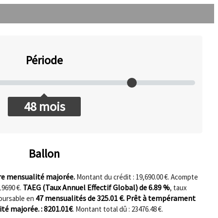
Période
48
mois
Ballon
re mensualité majorée.
Montant du crédit : 19,690.00 €. Acompte
TAEG (Taux Annuel Effectif Global) de
6.89
%
19690
€.
, taux
47
mensualités de
325.01
€. Prêt à tempérament
ursable en
té majorée. :
8201.01
€
. Montant total dû :
23476.48
€.