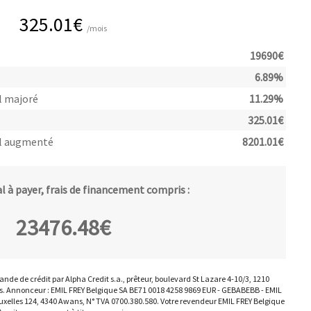
325.01
€
/mois
19690
€
6.89
%
l majoré
11.29
%
325.01
€
l augmenté
8201.01
€
 à payer, frais de financement compris :
23476.48
€
nde de crédit par Alpha Credit s.a., prêteur, boulevard St Lazare 4-10/3, 1210
es. Annonceur : EMIL FREY Belgique SA BE71 0018 4258 9869 EUR - GEBABEBB - EMIL
uxelles 124, 4340 Awans, N° TVA 0700.380.580. Votre revendeur EMIL FREY Belgique