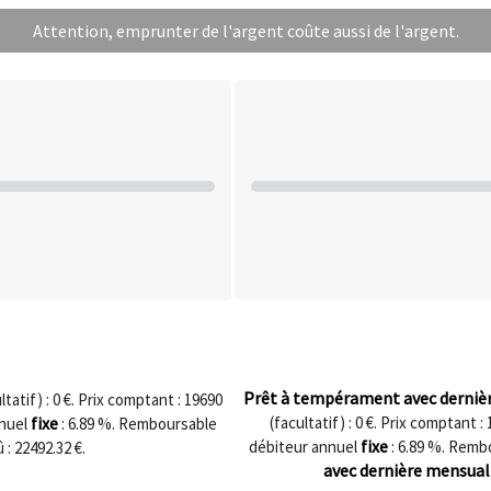
Attention, emprunter de l'argent coûte aussi de l'argent.
Prêt à tempérament avec derniè
tatif) :
0
€. Prix comptant :
19690
fixe
(facultatif) :
0
€. Prix comptant :
nnuel
:
6.89
%. Remboursable
fixe
débiteur annuel
:
6.89
%. Rembo
û :
22492.32
€.
avec dernière mensuali