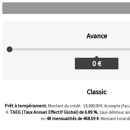
Avance
0
€
Classic
Prêt à tempérament.
Montant du crédit : 19,690.00 €. Acompte (facul
TAEG (Taux Annuel Effectif Global) de
6.89
%
€.
, taux débiteur a
48
mensualités de
468.59
€
en
. Montant total d