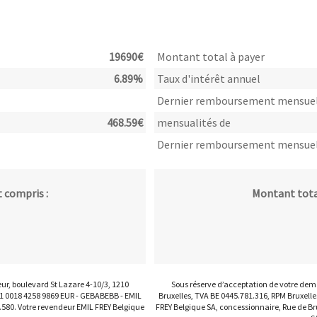
19690
€
Montant total à payer
6.89
%
Taux d'intérêt annuel
Dernier remboursement mensue
468.59
€
mensualités de
Dernier remboursement mensue
 compris :
Montant total
eur, boulevard St Lazare 4-10/3, 1210
Sous réserve d’acceptation de votre dema
71 0018 4258 9869 EUR - GEBABEBB - EMIL
Bruxelles, TVA BE 0445.781.316, RPM Bruxell
.580. Votre revendeur EMIL FREY Belgique
FREY Belgique SA, concessionnaire, Rue de Br