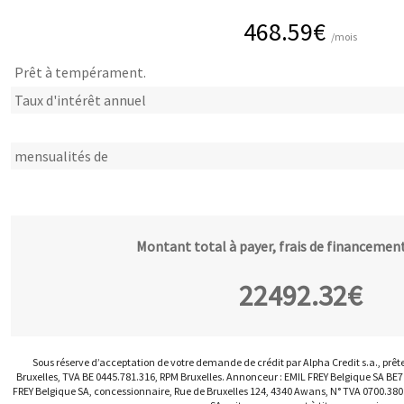
468.59
€
/mois
Prêt à tempérament.
Taux d'intérêt annuel
mensualités de
Montant total à payer, frais de financement
22492.32
€
Sous réserve d’acceptation de votre demande de crédit par Alpha Credit s.a., prêt
Bruxelles, TVA BE 0445.781.316, RPM Bruxelles. Annonceur : EMIL FREY Belgique SA BE
FREY Belgique SA, concessionnaire, Rue de Bruxelles 124, 4340 Awans, N° TVA 0700.380