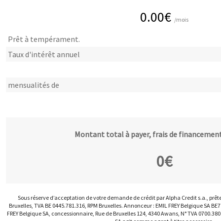
0.00
€
/mois
Prêt à tempérament.
Taux d'intérêt annuel
mensualités de
Montant total à payer, frais de financement
0
€
Sous réserve d’acceptation de votre demande de crédit par Alpha Credit s.a., prêt
Bruxelles, TVA BE 0445.781.316, RPM Bruxelles. Annonceur : EMIL FREY Belgique SA BE
FREY Belgique SA, concessionnaire, Rue de Bruxelles 124, 4340 Awans, N° TVA 0700.380