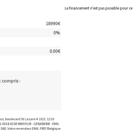
Le financement n'est pas possible pour ce
18990
€
0
%
0.00
€
 compris :
eur, boulevard St Lazare 4-10/3, 1210
71 0018 4258 9869 EUR - GEBABEBB - EMIL
.580. Votre revendeur EMIL FREY Belgique