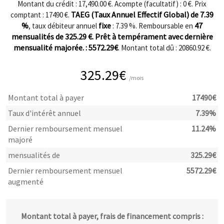
Montant du crédit : 17,490.00 €. Acompte (facultatif) :
0
€. Prix
TAEG (Taux Annuel Effectif Global) de
7.39
comptant :
17490
€.
%
fixe
47
, taux débiteur annuel
:
7.39
%. Remboursable en
mensualités de
325.29
€. Prêt à tempérament avec dernière
mensualité majorée. :
5572.29
€
. Montant total dû :
20860.92
€.
325.29
€
/mois
Montant total à payer
17490
€
Taux d'intérêt annuel
7.39
%
Dernier remboursement mensuel
11.24
%
majoré
mensualités de
325.29
€
Dernier remboursement mensuel
5572.29
€
augmenté
Montant total à payer, frais de financement compris :