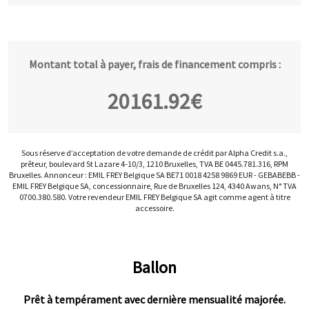
Montant total à payer, frais de financement compris :
20161.92
€
Sous réserve d’acceptation de votre demande de crédit par Alpha Credit s.a.,
prêteur, boulevard St Lazare 4-10/3, 1210 Bruxelles, TVA BE 0445.781.316, RPM
Bruxelles. Annonceur : EMIL FREY Belgique SA BE71 0018 4258 9869 EUR - GEBABEBB -
EMIL FREY Belgique SA, concessionnaire, Rue de Bruxelles 124, 4340 Awans, N° TVA
0700.380.580. Votre revendeur EMIL FREY Belgique SA agit comme agent à titre
accessoire.
Ballon
Prêt à tempérament avec dernière mensualité majorée.