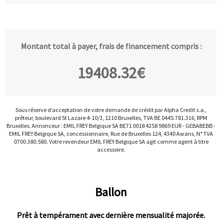
Montant total à payer, frais de financement compris :
19408.32
€
Sous réserve d’acceptation de votre demande de crédit par Alpha Credit s.a.,
prêteur, boulevard St Lazare 4-10/3, 1210 Bruxelles, TVA BE 0445.781.316, RPM
Bruxelles. Annonceur : EMIL FREY Belgique SA BE71 0018 4258 9869 EUR - GEBABEBB -
EMIL FREY Belgique SA, concessionnaire, Rue de Bruxelles 124, 4340 Awans, N° TVA
0700.380.580. Votre revendeur EMIL FREY Belgique SA agit comme agent à titre
accessoire.
Ballon
Prêt à tempérament avec dernière mensualité majorée.