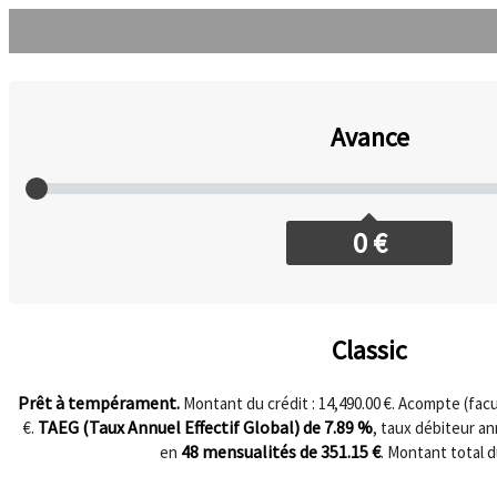
Avance
0
€
Classic
Prêt à tempérament.
Montant du crédit : 14,490.00 €. Acompte (facul
TAEG (Taux Annuel Effectif Global) de
7.89
%
€.
, taux débiteur a
48
mensualités de
351.15
€
en
. Montant total d