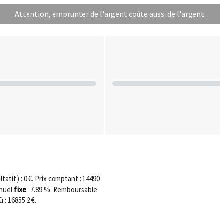
Attention, emprunter de l'argent coûte aussi de l'argent.
tatif) :
0
€. Prix comptant :
14490
fixe
nnuel
:
7.89
%. Remboursable
û :
16855.2
€.