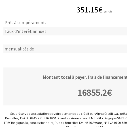
351.15
€
/mois
Prêt à tempérament.
Taux d'intérêt annuel
mensualités de
Montant total à payer, frais de financement
16855.2
€
Sous réserve d’acceptation de votre demande de crédit par Alpha Credit s.a., prêt
Bruxelles, TVA BE 0445.781.316, RPM Bruxelles. Annonceur : EMIL FREY Belgique SA BE
FREY Belgique SA, concessionnaire, Rue de Bruxelles 124, 4340 Awans, N° TVA 0700.380