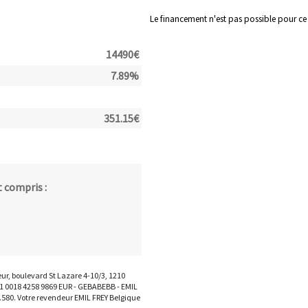
Le financement n'est pas possible pour ce
14490
€
7.89
%
351.15
€
 compris :
eur, boulevard St Lazare 4-10/3, 1210
71 0018 4258 9869 EUR - GEBABEBB - EMIL
.580. Votre revendeur EMIL FREY Belgique